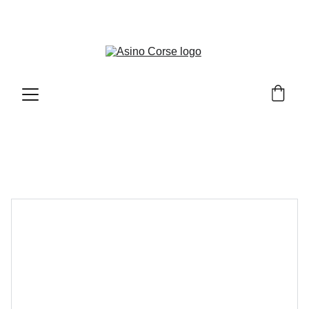
LO SHOP DI PRODOTTI TESTATI ED APPROVATI 
DA ASINO CORSE