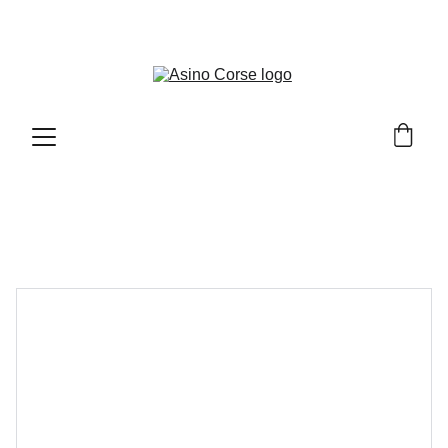
LO SHOP DI PRODOTTI TESTATI ED APPROVATI 
DA ASINO CORSE