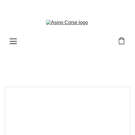
LO SHOP DI PRODOTTI TESTATI ED APPROVATI 
DA ASINO CORSE