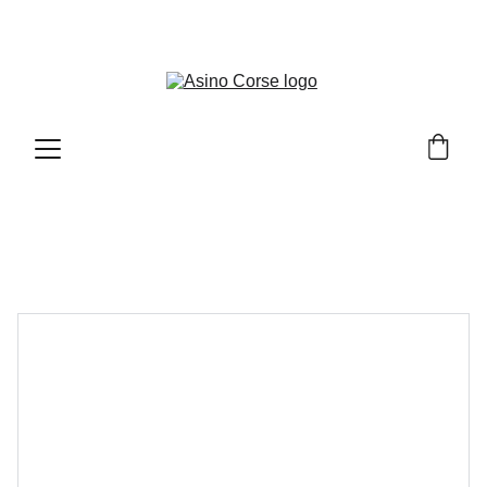
LO SHOP DI PRODOTTI TESTATI ED APPROVATI 
DA ASINO CORSE